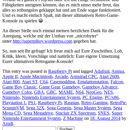
Fähigkeiten aneignen können, das es mich umso mehr freut, das
alles so reibungslos geklappt hat und am Ende sogar funktioniert.
Und es macht einfach Spaß, mit dieser ultimativen Retro-Game-
Konsole zu spielen 😀
An dieser Stelle noch einmal meinen herzlichen Dank für die
Anregung, welche mir der Umbau von „microbyter“
unter
http://superpiboy.wordpress.com
gegeben hat.
So, nun seit Ihr gefragt! Ich freue mich auf Eure Zuschriften, Lob,
Kritik, Ideen, Vorschläge und natürlich: Eure eigene Umsetzung
Eurer ultimativen Retrogame-Konsole!
This entry was posted in
Raspberry Pi
and tagged
Adafruit
,
Amiga
,
Apple II
,
Apple Mactintosh
,
Arcade
,
Armstrad CPC
,
Atari 2600
,
Atari 800
,
Atari ST
,
C64
,
Casemodding
,
Emulationstation
,
Falcon
,
Game Boy Classic
,
Game Gear
,
Gameboy
,
Gameboy Advance
,
Gameboy Color
,
GBA
,
GBC
,
MAME
,
N64
,
NeoGeo
,
NES
,
Nintendo
,
Nintendo Entertainment System
,
PC Engine
,
PC/x86
,
Playstation 1
,
PS1
,
Raspberry Pi
,
Raspian
,
Retro-Gaming
,
RetroPie
,
ScummVM
,
Sega 32X
,
Sega Genesis
,
Sega Master System
,
Sega
Mega-CD
,
Sega Megadrive
,
Sinclair ZX Spectrum
,
SNES
,
Super
Nintendo Entertainment System
,
Z Machine
on
18. August 2014
by
Arndt
.
Suchen