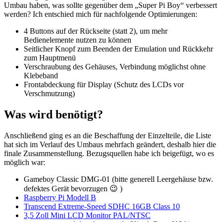
Umbau haben, was sollte gegenüber dem „Super Pi Boy“ verbessert
werden? Ich entschied mich für nachfolgende Optimierungen:
4 Buttons auf der Rückseite (statt 2), um mehr
Bedienelemente nutzen zu können
Seitlicher Knopf zum Beenden der Emulation und Rückkehr
zum Hauptmenü
Verschraubung des Gehäuses, Verbindung möglichst ohne
Klebeband
Frontabdeckung für Display (Schutz des LCDs vor
Verschmutzung)
Was wird benötigt?
Anschließend ging es an die Beschaffung der Einzelteile, die Liste
hat sich im Verlauf des Umbaus mehrfach geändert, deshalb hier die
finale Zusammenstellung. Bezugsquellen habe ich beigefügt, wo es
möglich war:
Gameboy Classic DMG-01 (bitte generell Leergehäuse bzw.
defektes Gerät bevorzugen 😉 )
Raspberry Pi Modell B
Transcend Extreme-Speed SDHC 16GB Class 10
3,5 Zoll Mini LCD Monitor PAL/NTSC