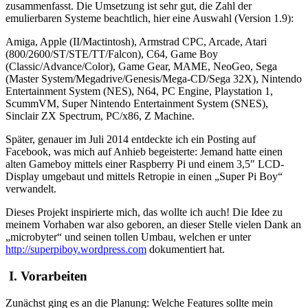
zusammenfasst. Die Umsetzung ist sehr gut, die Zahl der
emulierbaren Systeme beachtlich, hier eine Auswahl (Version 1.9):
Amiga, Apple (II/Mactintosh), Armstrad CPC, Arcade, Atari
(800/2600/ST/STE/TT/Falcon), C64, Game Boy
(Classic/Advance/Color), Game Gear, MAME, NeoGeo, Sega
(Master System/Megadrive/Genesis/Mega-CD/Sega 32X), Nintendo
Entertainment System (NES), N64, PC Engine, Playstation 1,
ScummVM, Super Nintendo Entertainment System (SNES),
Sinclair ZX Spectrum, PC/x86, Z Machine.
Später, genauer im Juli 2014 entdeckte ich ein Posting auf
Facebook, was mich auf Anhieb begeisterte: Jemand hatte einen
alten Gameboy mittels einer Raspberry Pi und einem 3,5″ LCD-
Display umgebaut und mittels Retropie in einen „Super Pi Boy“
verwandelt.
Dieses Projekt inspirierte mich, das wollte ich auch! Die Idee zu
meinem Vorhaben war also geboren, an dieser Stelle vielen Dank an
„microbyter“ und seinen tollen Umbau, welchen er unter
http://superpiboy.wordpress.com
dokumentiert hat.
I. Vorarbeiten
Zunächst ging es an die Planung: Welche Features sollte mein