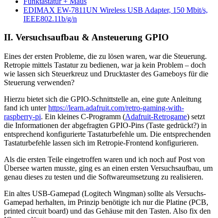
Funktastatur + Maus
EDIMAX EW-7811UN Wireless USB Adapter, 150 Mbit/s,
IEEE802.11b/g/n
II. Versuchsaufbau & Ansteuerung GPIO
Eines der ersten Probleme, die zu lösen waren, war die Steuerung.
Retropie mittels Tastatur zu bedienen, war ja kein Problem – doch
wie lassen sich Steuerkreuz und Drucktaster des Gameboys für die
Steuerung verwenden?
Hierzu bietet sich die GPIO-Schnittstelle an, eine gute Anleitung
fand ich unter
https://learn.adafruit.com/retro-gaming-with-
raspberry-pi
. Ein kleines C-Programm (
Adafruit-Retrogame
) setzt
die Informationen der abgefragten GPIO-Pins (Taste gedrückt?) in
entsprechend konfigurierte Tastaturbefehle um. Die entsprechenden
Tastaturbefehle lassen sich im Retropie-Frontend konfigurieren.
Als die ersten Teile eingetroffen waren und ich noch auf Post von
Übersee warten musste, ging es an einen ersten Versuchsaufbau, um
genau dieses zu testen und die Softwareumsetzung zu realisieren.
Ein altes USB-Gamepad (Logitech Wingman) sollte als Versuchs-
Gamepad herhalten, im Prinzip benötigte ich nur die Platine (PCB,
printed circuit board) und das Gehäuse mit den Tasten. Also fix den