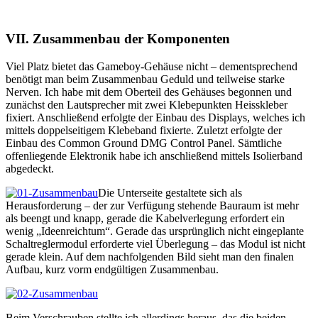
VII. Zusammenbau der Komponenten
Viel Platz bietet das Gameboy-Gehäuse nicht – dementsprechend
benötigt man beim Zusammenbau Geduld und teilweise starke
Nerven. Ich habe mit dem Oberteil des Gehäuses begonnen und
zunächst den Lautsprecher mit zwei Klebepunkten Heisskleber
fixiert. Anschließend erfolgte der Einbau des Displays, welches ich
mittels doppelseitigem Klebeband fixierte. Zuletzt erfolgte der
Einbau des Common Ground DMG Control Panel. Sämtliche
offenliegende Elektronik habe ich anschließend mittels Isolierband
abgedeckt.
Die Unterseite gestaltete sich als
Herausforderung – der zur Verfügung stehende Bauraum ist mehr
als beengt und knapp, gerade die Kabelverlegung erfordert ein
wenig „Ideenreichtum“. Gerade das ursprünglich nicht eingeplante
Schaltreglermodul erforderte viel Überlegung – das Modul ist nicht
gerade klein. Auf dem nachfolgenden Bild sieht man den finalen
Aufbau, kurz vorm endgültigen Zusammenbau.
Beim Verschrauben stellte ich allerdings heraus, das die beiden