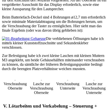
für den Anschluss des Netzteils vorgesehen. An der Oberseite ist ein
vergrößerter Ausschnitt für das Display erforderlich, sowie eine
kleine Aussparung für den Lautsprecher.
Beim Batteriefach-Deckel sind 4 Bohrungen ø12,7 mm erforderlich
sowie minimale Materialabtragung um die Bohrungen herum, um
die Verschraubung der Taster zu ermöglichen. Hier sieht man das
finale Ergebnis (oder was davon übrig geblieben ist):
Die verbliebenen Öffnungen habe ich
mittels kleiner Kunststoffzuschnitte und Sekundenkleber
verschlossen.
Zur Befestigung habe ich zwei kleine Laschen mit kleinen Muttern
M3 angeklebt, um beide Gehäusehälften miteinander verschrauben
zu können, da sämtliche der früheren Befestigungspunkte bedingt
durch die beengten Platzverhältnisse weichen mussten.
Verschraubung
Lasche zur
Verschraubung
Lasche zur
Oberseite
Verschraubung
Unterseite
Verschraubung
Oberseite
Unterseite
V. Lötarbeiten und Verkabelung – Steuerung +