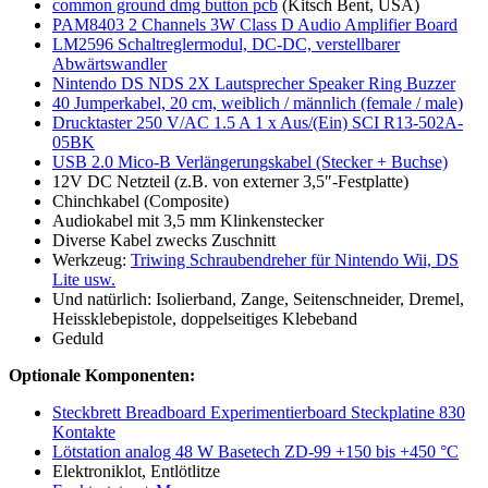
common ground dmg button pcb
(Kitsch Bent, USA)
PAM8403 2 Channels 3W Class D Audio Amplifier Board
LM2596 Schaltreglermodul, DC-DC, verstellbarer
Abwärtswandler
Nintendo DS NDS 2X Lautsprecher Speaker Ring Buzzer
40 Jumperkabel, 20 cm, weiblich / männlich (female / male)
Drucktaster 250 V/AC 1.5 A 1 x Aus/(Ein) SCI R13-502A-
05BK
USB 2.0 Mico-B Verlängerungskabel (Stecker + Buchse)
12V DC Netzteil (z.B. von externer 3,5″-Festplatte)
Chinchkabel (Composite)
Audiokabel mit 3,5 mm Klinkenstecker
Diverse Kabel zwecks Zuschnitt
Werkzeug:
Triwing Schraubendreher für Nintendo Wii, DS
Lite usw.
Und natürlich: Isolierband, Zange, Seitenschneider, Dremel,
Heissklebepistole, doppelseitiges Klebeband
Geduld
Optionale Komponenten:
Steckbrett Breadboard Experimentierboard Steckplatine 830
Kontakte
Lötstation analog 48 W Basetech ZD-99 +150 bis +450 °C
Elektroniklot, Entlötlitze