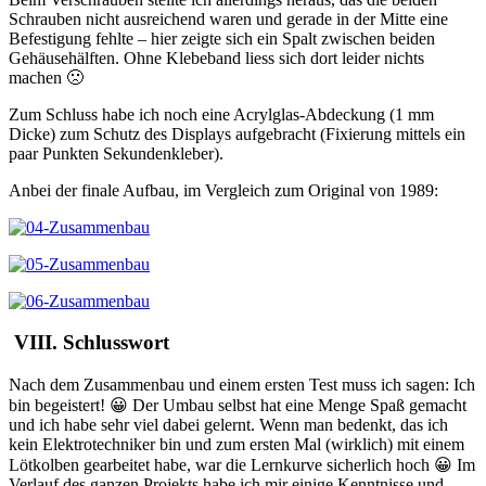
Schrauben nicht ausreichend waren und gerade in der Mitte eine
Befestigung fehlte – hier zeigte sich ein Spalt zwischen beiden
Gehäusehälften. Ohne Klebeband liess sich dort leider nichts
machen 🙁
Zum Schluss habe ich noch eine Acrylglas-Abdeckung (1 mm
Dicke) zum Schutz des Displays aufgebracht (Fixierung mittels ein
paar Punkten Sekundenkleber).
Anbei der finale Aufbau, im Vergleich zum Original von 1989:
VIII. Schlusswort
Nach dem Zusammenbau und einem ersten Test muss ich sagen: Ich
bin begeistert! 😀 Der Umbau selbst hat eine Menge Spaß gemacht
und ich habe sehr viel dabei gelernt. Wenn man bedenkt, das ich
kein Elektrotechniker bin und zum ersten Mal (wirklich) mit einem
Lötkolben gearbeitet habe, war die Lernkurve sicherlich hoch 😀 Im
Verlauf des ganzen Projekts habe ich mir einige Kenntnisse und