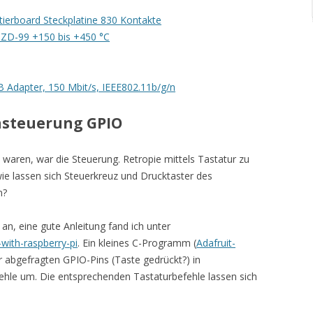
ierboard Steckplatine 830 Kontakte
 ZD-99 +150 bis +450 °C
Adapter, 150 Mbit/s, IEEE802.11b/g/n
Ansteuerung GPIO
 waren, war die Steuerung. Retropie mittels Tastatur zu
ie lassen sich Steuerkreuz und Drucktaster des
n?
e an, eine gute Anleitung fand ich unter
-with-raspberry-pi
. Ein kleines C-Programm (
Adafruit-
r abgefragten GPIO-Pins (Taste gedrückt?) in
ehle um. Die entsprechenden Tastaturbefehle lassen sich