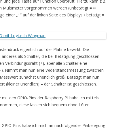
n und jede Taste auf Funktion überprüft. Hierzu kann z.B.
m Multimeter vorgenommen werden (unbetätigt = ∞
e einer „1“ auf der linken Seite des Displays / betätigt =
tendruck eigentlich auf der Platine bewirkt. Die
 anderes als Schalter, die bei Betätigung geschlossen
en Verbindungsdraht (+), aber alle Schalter eine
). Nimmt man nun eine Widerstandsmessung zwischen
er Messwert zunächst unendlich groß. Betätigt man nun
t (kleiner unendlich) – der Schalter ist geschlossen.
e mit den GPIO-Pins der Raspberry PI habe ich mittels
genommen, diese lassen sich bequem ohne Löten
n GPIO-Pins habe ich mich an nachfolgender Pinbelegung