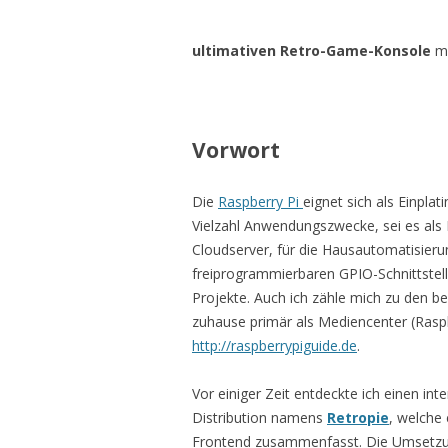
ultimativen Retro-Game-Konsole
mi
Vorwort
Die
Raspberry Pi
eignet sich als Einpla
Vielzahl Anwendungszwecke, sei es als
Cloudserver, für die Hausautomatisieru
freiprogrammierbaren GPIO-Schnittstelle
Projekte. Auch ich zähle mich zu den b
zuhause primär als Mediencenter (Rasp
http://raspberrypiguide.de
.
Vor einiger Zeit entdeckte ich einen in
Distribution namens
Retropie
, welche
Frontend zusammenfasst. Die Umsetzung