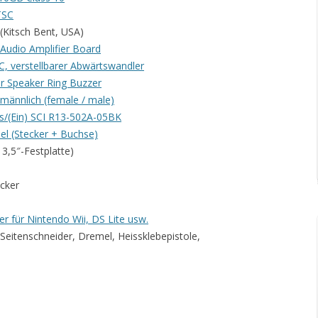
TSC
(Kitsch Bent, USA)
Audio Amplifier Board
, verstellbarer Abwärtswandler
r Speaker Ring Buzzer
 männlich (female / male)
us/(Ein) SCI R13-502A-05BK
el (Stecker + Buchse)
 3,5″-Festplatte)
cker
r für Nintendo Wii, DS Lite usw.
 Seitenschneider, Dremel, Heissklebepistole,