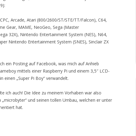
9):
 CPC, Arcade, Atari (800/2600/ST/STE/TT/Falcon), C64,
ame Gear, MAME, NeoGeo, Sega (Master
ga 32X), Nintendo Entertainment System (NES), N64,
per Nintendo Entertainment System (SNES), Sinclair ZX
 ich ein Posting auf Facebook, was mich auf Anhieb
Gameboy mittels einer Raspberry Pi und einem 3,5″ LCD-
in einen „Super Pi Boy“ verwandelt.
llte ich auch! Die Idee zu meinem Vorhaben war also
an „microbyter“ und seinen tollen Umbau, welchen er unter
ntiert hat.