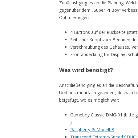
Zunächst ging es an die Planung: Welc
gegenüber dem „Super Pi Boy“ verbesse
Optimierungen:
4 Buttons auf der Rückseite (sta
Seitlicher Knopf zum Beenden d
Verschraubung des Gehäuses, Ver
Frontabdeckung für Display (Sch
Was wird benötigt?
Anschließend ging es an die Beschaffung 
Umbaus mehrfach geändert, deshalb hie
beigefügt, wo es möglich war:
Gameboy Classic DMG-01 (bitte g
)
Raspberry Pi Modell B
Transcend Extreme-Speed SDHC 