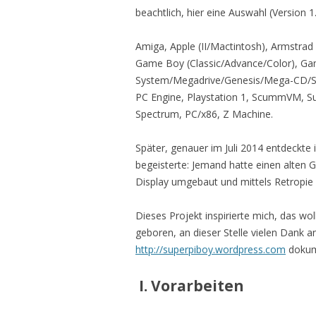
beachtlich, hier eine Auswahl (Version 1.
Amiga, Apple (II/Mactintosh), Armstrad
Game Boy (Classic/Advance/Color), G
System/Megadrive/Genesis/Mega-CD/Se
PC Engine, Playstation 1, ScummVM, Su
Spectrum, PC/x86, Z Machine.
Später, genauer im Juli 2014 entdeckte
begeisterte: Jemand hatte einen alten 
Display umgebaut und mittels Retropie 
Dieses Projekt inspirierte mich, das wo
geboren, an dieser Stelle vielen Dank 
http://superpiboy.wordpress.com
dokume
I. Vorarbeiten