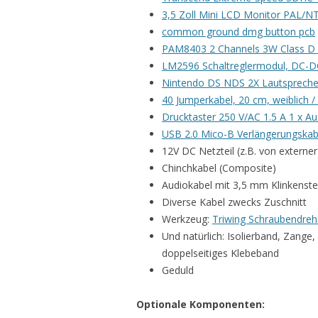
3,5 Zoll Mini LCD Monitor PAL/N
common ground dmg button pcb
PAM8403 2 Channels 3W Class D 
LM2596 Schaltreglermodul, DC-DC
Nintendo DS NDS 2X Lautspreche
40 Jumperkabel, 20 cm, weiblich /
Drucktaster 250 V/AC 1.5 A 1 x A
USB 2.0 Mico-B Verlängerungskab
12V DC Netzteil (z.B. von externer
Chinchkabel (Composite)
Audiokabel mit 3,5 mm Klinkenste
Diverse Kabel zwecks Zuschnitt
Werkzeug:
Triwing Schraubendrehe
Und natürlich: Isolierband, Zange,
doppelseitiges Klebeband
Geduld
Optionale Komponenten: