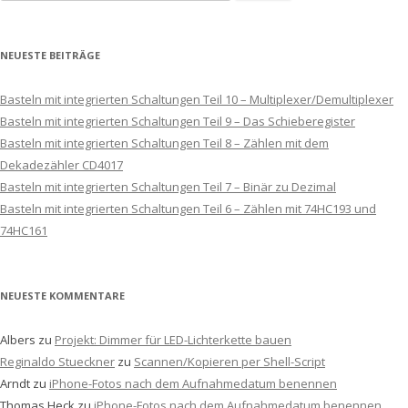
nach:
NEUESTE BEITRÄGE
Basteln mit integrierten Schaltungen Teil 10 – Multiplexer/Demultiplexer
Basteln mit integrierten Schaltungen Teil 9 – Das Schieberegister
Basteln mit integrierten Schaltungen Teil 8 – Zählen mit dem
Dekadezähler CD4017
Basteln mit integrierten Schaltungen Teil 7 – Binär zu Dezimal
Basteln mit integrierten Schaltungen Teil 6 – Zählen mit 74HC193 und
74HC161
NEUESTE KOMMENTARE
Albers
zu
Projekt: Dimmer für LED-Lichterkette bauen
Reginaldo Stueckner
zu
Scannen/Kopieren per Shell-Script
Arndt
zu
iPhone-Fotos nach dem Aufnahmedatum benennen
Thomas Heck
zu
iPhone-Fotos nach dem Aufnahmedatum benennen