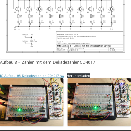
Aufbau 8 – Zählen mit dem Dekadezähler CD4017
IC_Aufbau_08_Dekadezaehler_CD4017_sw
Herunterladen